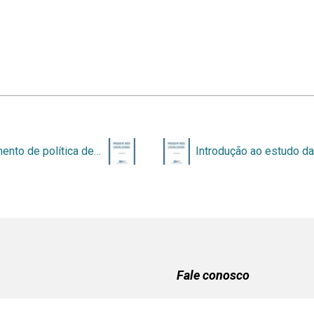
Instrumento de política de gestão da informação arquivística da ALERJ
Fale conosco
Email:
basearquivistica@unb