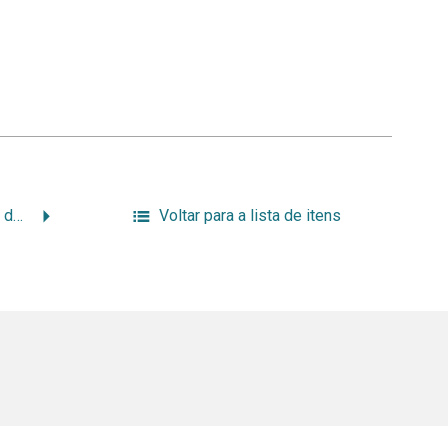
Introdução ao estudo da documentação jurídica: a caracterização do documento jurídico
Voltar para a lista de itens
.br