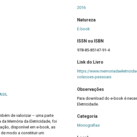
2016
Natureza
E-book
ISSN ou ISBN
978-85-85147-91-4
Link do Livro
https://www.memoriadaeletricida
colecoes-pessoais
Observações
ASIL
Para download do e-book é neces
Eletricidade.
ambém de valorizar – uma parte
Categoria
 da Memória da Eletricidade, foi
Monografias
ação, disponível em e-book, as
de modo a constituir um