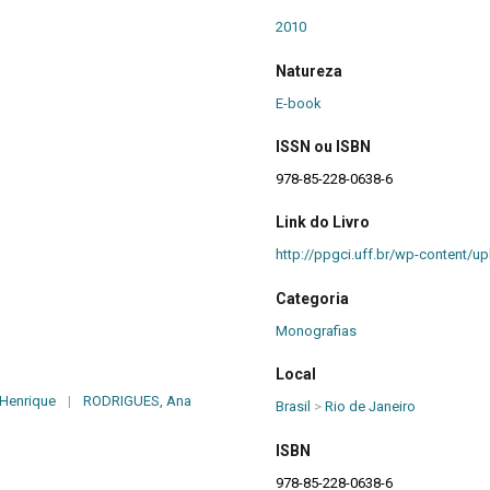
2010
Natureza
E-book
ISSN ou ISBN
978-85-228-0638-6
Link do Livro
http://ppgci.uff.br/wp-content/up
Categoria
Monografias
Local
Henrique
|
RODRIGUES, Ana
Brasil
>
Rio de Janeiro
ISBN
978-85-228-0638-6