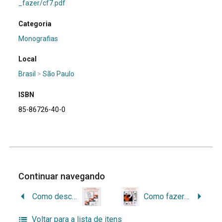
_fazer/cf7.pdf
Categoria
Monografias
Local
Brasil
>
São Paulo
ISBN
85-86726-40-0
Continuar navegando
Como descrever documentos de arquivo: elaboração de instrumentos de pesquisa
Como fazer análise diplomática e análise tipológica de documento de arquivo
Voltar para a lista de itens