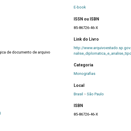
E-book
ISSN ou ISBN
85-86726-46-X
Link do Livro
http://www.arquivoestado.sp.gov
ógica de documento de arquivo
nalise_diplomatica_e_analise_tip
Categoria
Monografias
Local
Brasil
>
São Paulo
ISBN
)
85-86726-46-X