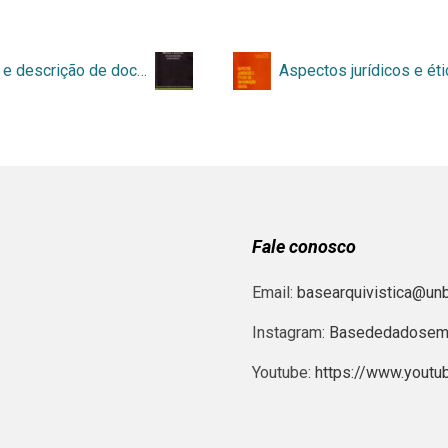
Arranjo e descrição de documentos arquivísticos
Fale conosco
Email:
basearquivistica@unb
Instagram:
Basededadosema
Youtube:
https://www.yout