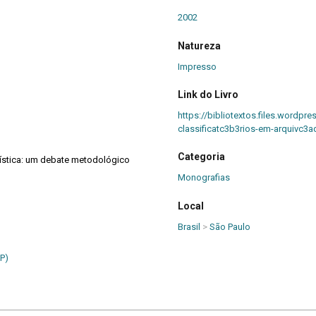
2002
Natureza
Impresso
Link do Livro
https://bibliotextos.files.word
classificatc3b3rios-em-arquivc3a
Categoria
vística: um debate metodológico
Monografias
Local
Brasil
>
São Paulo
P)