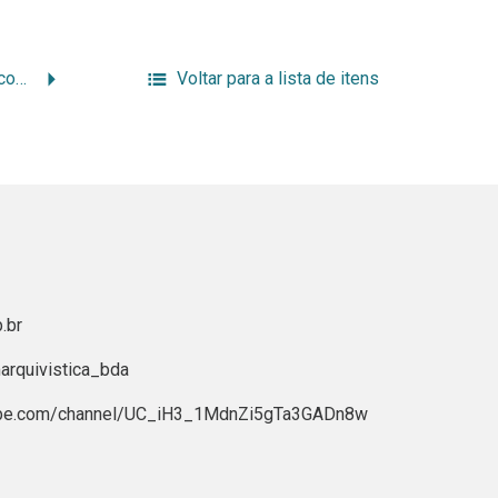
Aspectos jurídicos e éticos da informação digital
Voltar para a lista de itens
.br
rquivistica_bda
ube.com/channel/UC_iH3_1MdnZi5gTa3GADn8w