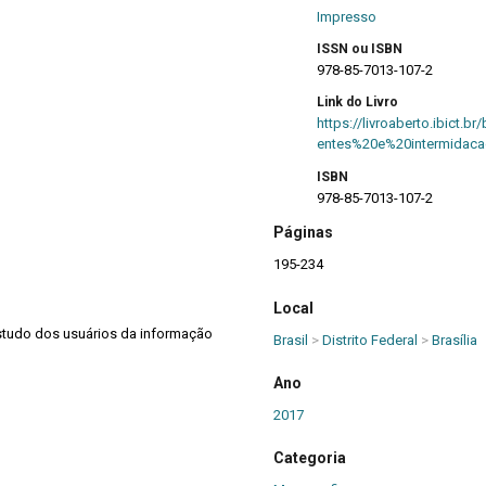
Impresso
ISSN ou ISBN
978-85-7013-107-2
Link do Livro
https://livroaberto.ibict
entes%20e%20intermidaca
ISBN
978-85-7013-107-2
Páginas
195-234
Local
estudo dos usuários da informação
Brasil
>
Distrito Federal
>
Brasília
Ano
2017
Categoria