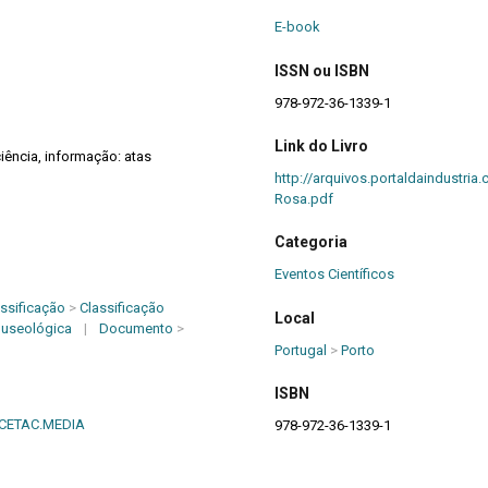
E-book
ISSN ou ISBN
978-972-36-1339-1
Link do Livro
ciência, informação: atas
http://arquivos.portaldaindustr
Rosa.pdf
Categoria
Eventos Científicos
ssificação
>
Classificação
Local
Museológica
|
Documento
>
Portugal
>
Porto
ISBN
- CETAC.MEDIA
978-972-36-1339-1