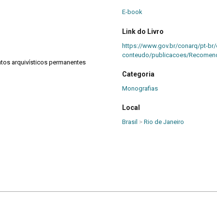
E-book
Link do Livro
https://www.gov.br/conarq/pt-br/
conteudo/publicacoes/Recomend
os arquivísticos permanentes
Categoria
Monografias
Local
Brasil
>
Rio de Janeiro