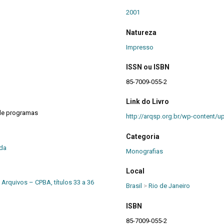
2001
Natureza
Impresso
ISSN ou ISBN
85-7009-055-2
Link do Livro
de programas
http://arqsp.org.br/wp-content/
Categoria
nda
Monografias
Local
 Arquivos – CPBA, títulos 33 a 36
Brasil
>
Rio de Janeiro
ISBN
85-7009-055-2