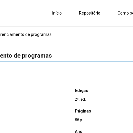
Início
Repositório
Como pe
erenciamento de programas
mento de programas
Edição
2ª. ed.
Páginas
58 p.
Ano