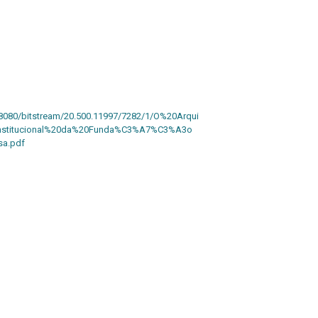
r:8080/bitstream/20.500.11997/7282/1/O%20Arqui
nstitucional%20da%20Funda%C3%A7%C3%A3o
a.pdf