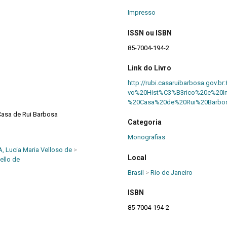
Impresso
ISSN ou ISBN
85-7004-194-2
Link do Livro
http://rubi.casaruibarbosa.gov.b
vo%20Hist%C3%B3rico%20e%20I
%20Casa%20de%20Rui%20Barbos
 Casa de Rui Barbosa
Categoria
Monografias
, Lucia Maria Velloso de
>
Local
ello de
Brasil
>
Rio de Janeiro
ISBN
85-7004-194-2