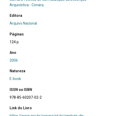
Arquivística - Conarq
Editora
Arquivo Nacional
Páginas
124 p.
Ano
2006
Natureza
E-book
ISSN ou ISBN
978-85-60207-02-2
Link do Livro
https://www.gov.br/conarq/pt-br/centrais-de-