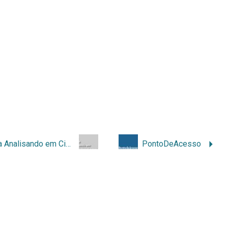
Revista Analisando em Ciência da Informação – RACIn
PontoDeAcesso