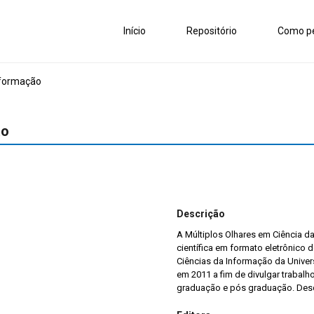
Início
Repositório
Como pe
nformação
ão
Descrição
A Múltiplos Olhares em Ciência d
científica em formato eletrônico 
Ciências da Informação da Univers
em 2011 a fim de divulgar trabalh
graduação e pós graduação. Desd