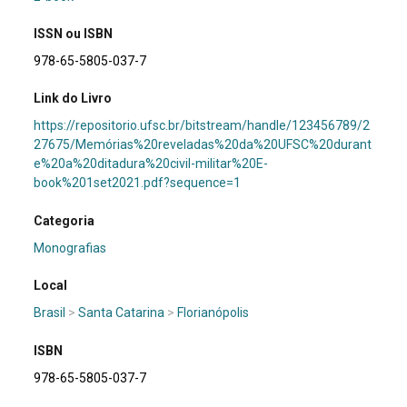
ISSN ou ISBN
978-65-5805-037-7
Link do Livro
https://repositorio.ufsc.br/bitstream/handle/123456789/2
27675/Memórias%20reveladas%20da%20UFSC%20durant
e%20a%20ditadura%20civil-militar%20E-
book%201set2021.pdf?sequence=1
Categoria
Monografias
Local
Brasil
>
Santa Catarina
>
Florianópolis
ISBN
978-65-5805-037-7