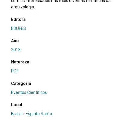
com os interessados nas mais diversas temáticas da
arquivologia.
Editora
EDUFES
Ano
2018
Natureza
PDF
Categoria
Eventos Científicos
Local
Brasil
>
Espirito Santo