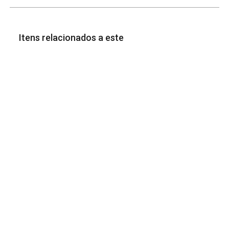
Itens relacionados a este
Arquivística
Relacionado à Obra