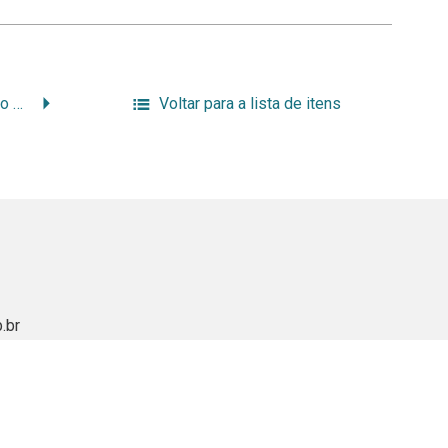
Orientação para avaliação e arquivamento intermediário em arquivos públicos
Voltar para a lista de itens
.br
rquivistica_bda
ube.com/channel/UC_iH3_1MdnZi5gTa3GADn8w