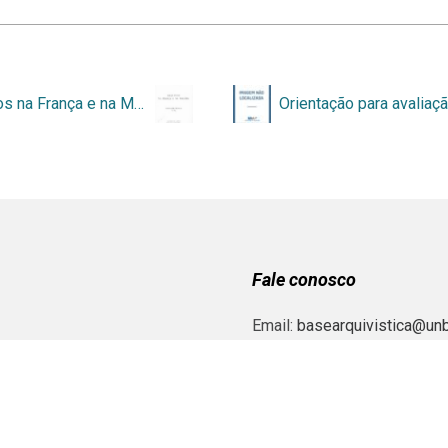
Arquivos na França e na Malásia
Fale conosco
Email:
basearquivistica@unb
Instagram:
Basededadosema
Youtube:
https://www.yout