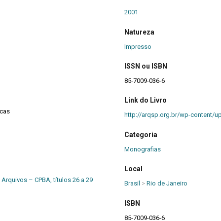
2001
Natureza
Impresso
ISSN ou ISBN
85-7009-036-6
Link do Livro
ecas
http://arqsp.org.br/wp-content/
Categoria
Monografias
Local
 Arquivos – CPBA, títulos 26 a 29
Brasil
>
Rio de Janeiro
ISBN
85-7009-036-6