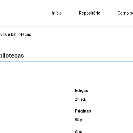
Início
Repositório
Como pe
os e bibliotecas
bliotecas
Edição
2ª. ed.
Páginas
50 p.
Ano