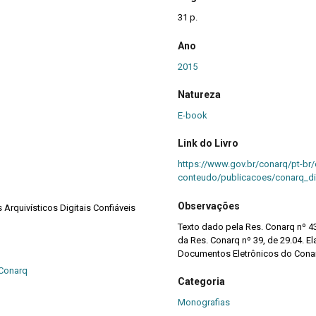
31 p.
Ano
2015
Natureza
E-book
Link do Livro
https://www.gov.br/conarq/pt-br/
conteudo/publicacoes/conarq_dir
Observações
Arquivísticos Digitais Confiáveis
Texto dado pela Res. Conarq nº 43
da Res. Conarq nº 39, de 29.04. 
Documentos Eletrônicos do Cona
 Conarq
Categoria
Monografias