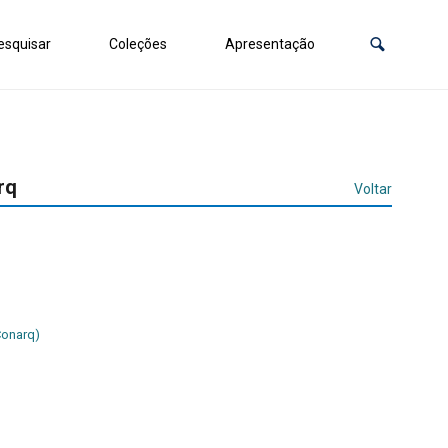
squisar
Coleções
Apresentação
rq
Voltar
Conarq)