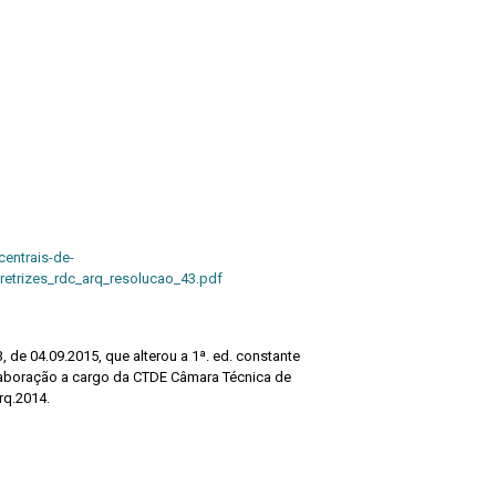
centrais-de-
etrizes_rdc_arq_resolucao_43.pdf
, de 04.09.2015, que alterou a 1ª. ed. constante
Elaboração a cargo da CTDE Câmara Técnica de
rq.2014.