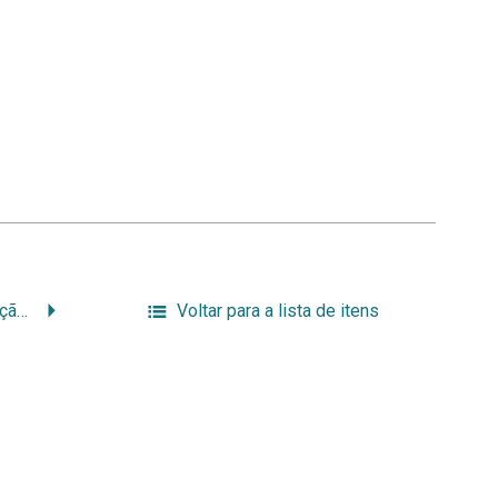
Diretrizes para a presunção de autenticidade de documentos arquivísticos digitais
Voltar para a lista de itens