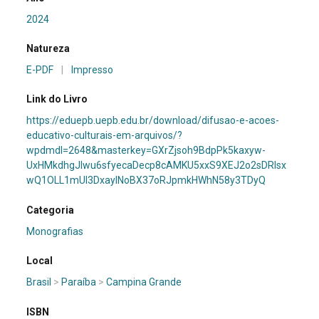
2024
Natureza
E-PDF
|
Impresso
Link do Livro
https://eduepb.uepb.edu.br/download/difusao-e-acoes-
educativo-culturais-em-arquivos/?
wpdmdl=2648&masterkey=GXrZjsoh9BdpPk5kaxyw-
UxHMkdhgJIwu6sfyecaDecp8cAMKU5xxS9XEJ2o2sDRIsx
wQ1OLL1mUl3DxaylNoBX37oRJpmkHWhN58y3TDyQ
Categoria
Monografias
Local
Brasil
>
Paraíba
>
Campina Grande
ISBN