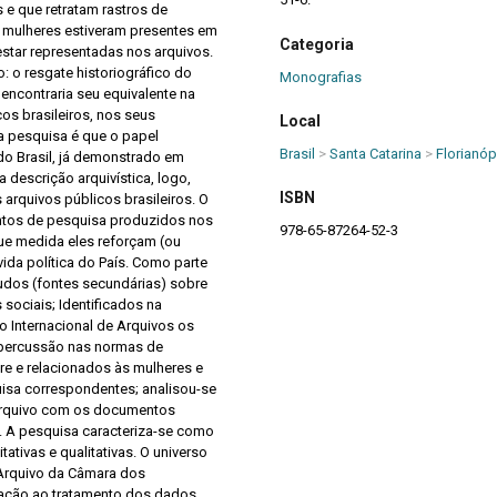
 e que retratam rastros de
s mulheres estiveram presentes em
Categoria
estar representadas nos arquivos.
: o resgate historiográfico do
Monografias
 encontraria seu equivalente na
os brasileiros, nos seus
Local
a pesquisa é que o papel
Brasil
>
Santa Catarina
>
Florianóp
do Brasil, já demonstrado em
 descrição arquivística, logo,
ISBN
arquivos públicos brasileiros. O
mentos de pesquisa produzidos nos
978-65-87264-52-3
que medida eles reforçam (ou
vida política do País. Como parte
udos (fontes secundárias) sobre
sociais; Identificados na
lho Internacional de Arquivos os
epercussão nas normas de
e e relacionados às mulheres e
uisa correspondentes; analisou-se
arquivo com os documentos
. A pesquisa caracteriza-se como
ativas e qualitativas. O universo
Arquivo da Câmara dos
ação ao tratamento dos dados,