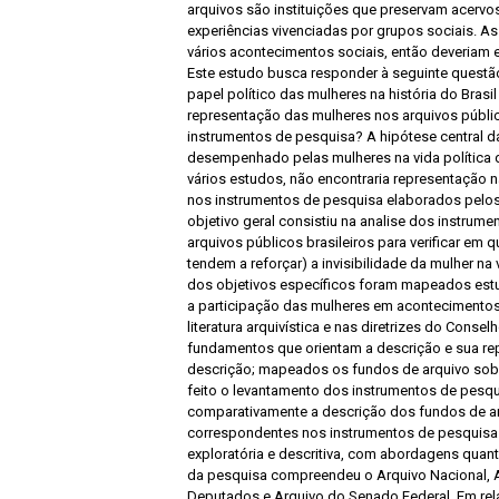
arquivos são instituições que preservam acervos
experiências vivenciadas por grupos sociais. A
vários acontecimentos sociais, então deveriam 
Este estudo busca responder à seguinte questão
papel político das mulheres na história do Brasil
representação das mulheres nos arquivos públic
instrumentos de pesquisa? A hipótese central d
desempenhado pelas mulheres na vida política 
vários estudos, não encontraria representação na
nos instrumentos de pesquisa elaborados pelos 
objetivo geral consistiu na analise dos instru
arquivos públicos brasileiros para verificar em 
tendem a reforçar) a invisibilidade da mulher na 
dos objetivos específicos foram mapeados est
a participação das mulheres em acontecimentos 
literatura arquivística e nas diretrizes do Conse
fundamentos que orientam a descrição e sua r
descrição; mapeados os fundos de arquivo sobr
feito o levantamento dos instrumentos de pesq
comparativamente a descrição dos fundos de 
correspondentes nos instrumentos de pesquisa
exploratória e descritiva, com abordagens quantit
da pesquisa compreendeu o Arquivo Nacional, 
Deputados e Arquivo do Senado Federal. Em rel