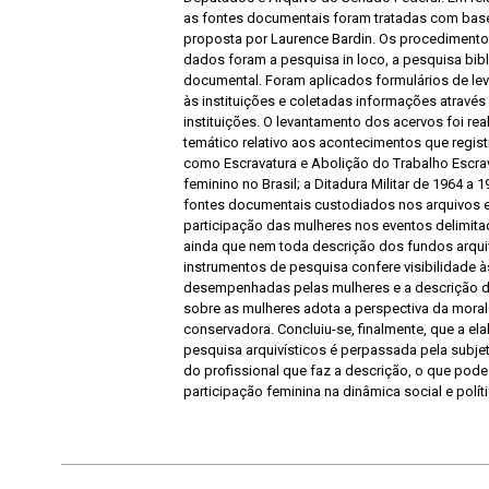
as fontes documentais foram tratadas com base
proposta por Laurence Bardin. Os procedimento
dados foram a pesquisa in loco, a pesquisa bibl
documental. Foram aplicados formulários de le
às instituições e coletadas informações através
instituições. O levantamento dos acervos foi rea
temático relativo aos acontecimentos que regist
como Escravatura e Abolição do Trabalho Escravo
feminino no Brasil; a Ditadura Militar de 1964 a
fontes documentais custodiados nos arquivos
participação das mulheres nos eventos delimit
ainda que nem toda descrição dos fundos arqui
instrumentos de pesquisa confere visibilidade à
desempenhadas pelas mulheres e a descrição d
sobre as mulheres adota a perspectiva da mora
conservadora. Concluiu-se, finalmente, que a e
pesquisa arquivísticos é perpassada pela subjet
do profissional que faz a descrição, o que pode c
participação feminina na dinâmica social e polít