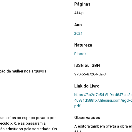
Páginas
414 p.
Ano
2021
Natureza
E-book
ISSN ou ISBN
ção da mulher nos arquivos
978-65-87264-52-3
Link do Livro
https://3b2d7e5d-8b9a-4847-aa3e
40931d588fb7.filesusr.com/ugd
pdf
Observações
cunscritas ao espaço privado por
século XIX, elas passaram a
A editora também oferta a obra 
não admitidos pela sociedade. Os
51-6.