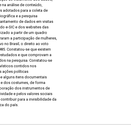
 na análise de conteúdo,
s adotados para a coleta de
iográfica e a pesquisa
vantamento de dados em visitas
 do e-SIC e dos websites das
lizado a partir de um quadro
raram a participação de mulheres,
 no Brasil; o direito ao voto
 1985. Constatou-se que existem
 estudados e que comprovam a
ados na pesquisa. Constatou-se
vísticos contidos nos
s ações políticas
e alguns itens documentais
l e dos costumes, de forma
laboração dos instrumentos de
ividade e pelos valores sociais
ontribuir para a invisibilidade da
ica do país.