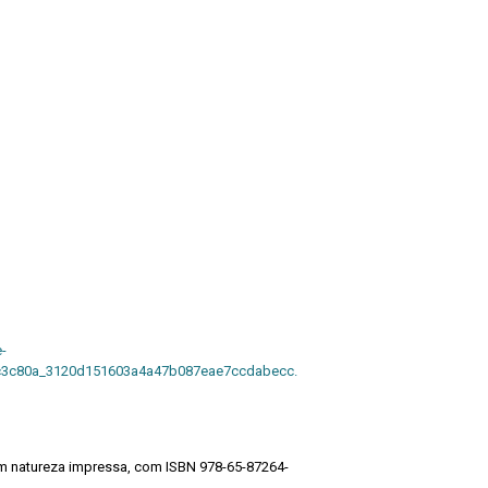
-
/c3c80a_3120d151603a4a47b087eae7ccdabecc.
em natureza impressa, com ISBN 978-65-87264-