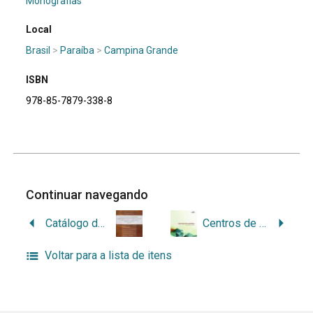
Monografias
Local
Brasil
>
Paraíba
>
Campina Grande
ISBN
978-85-7879-338-8
Continuar navegando
Catálogo dos documentos manuscritos avulsos existentes no Arquivo Histórico Ultramarino de Lisboa/IICT/Portugal (1581-1834): referentes à Ultramar, Serviços de partes, Visita do ouro, Contratos do sal, Brasil-geral
Centros de memória: manual básico para implantação
Voltar para a lista de itens