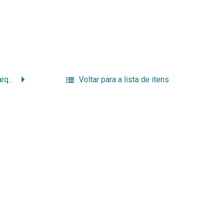
Gestão de projetos em arquivos – Uma nova forma de pensar
Voltar para a lista de itens
.br
rquivistica_bda