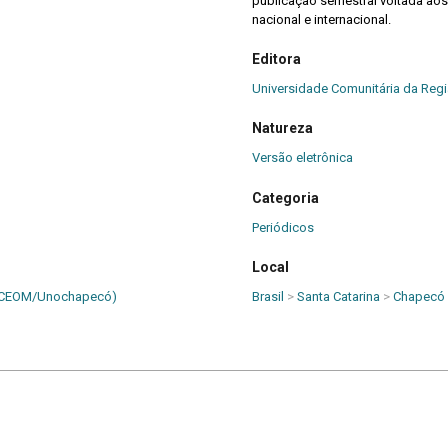
publicação semestral voltada a
nacional e internacional.
Editora
Universidade Comunitária da Reg
Natureza
Versão eletrônica
Categoria
Periódicos
Local
a (CEOM/Unochapecó)
Brasil
>
Santa Catarina
>
Chapecó