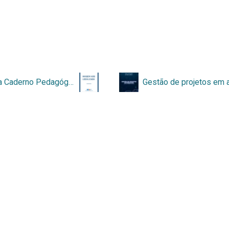
Revista Caderno Pedagógico
Fale conosco
Email:
basearquivistica@unb
Instagram:
Basededadosema