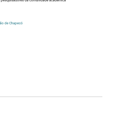
os pesquisadores da comunidade acadêmica
ião de Chapecó