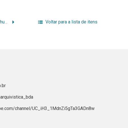
Arquivologia e relações humanas
Voltar para a lista de itens
.br
rquivistica_bda
ube.com/channel/UC_iH3_1MdnZi5gTa3GADn8w