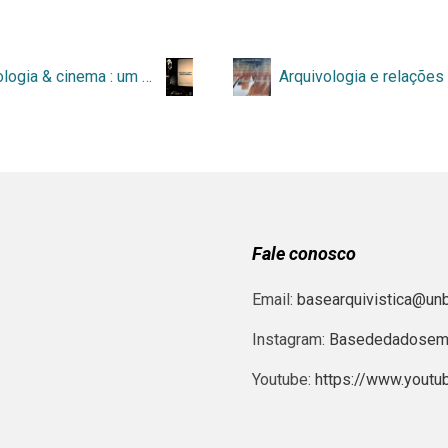
Arquivologia & cinema : um olhar arquivístico sobre narrativas fílmicas
Fale conosco
Email:
basearquivistica@unb
Instagram:
Basededadosema
Youtube:
https://www.yout