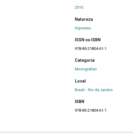
2010
Natureza
Impresso
ISSN ou ISBN
978-85-21804-61-1
Categoria
Monografias
Local
Brasil
>
Rio de Janeiro
ISBN
978-85-21804-61-1