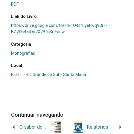
PDF
Link do Livro
https://drive.google.com/file/d/1O4sf0yeFwqV3r1-
BZWXeDuDd7X7BfsSn/view
Categoria
Monografias
Local
Brasil
>
Rio Grande do Sul
>
Santa Maria
Continuar navegando
O sabor do arquivo
Relatórios Técnicos do Departamento de Arquivologia