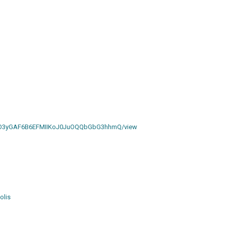
/d/1O3yGAF6B6EFMIIKoJ0JuOQQbGbG3hhmQ/view
olis