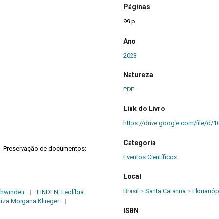
Páginas
99 p.
Ano
2023
Natureza
PDF
Link do Livro
https://drive.google.com/file
Categoria
 - Preservação de documentos:
Eventos Científicos
Local
Brasil
>
Santa Catarina
>
Florianóp
chwinden
|
LINDEN, Leolíbia
iza Morgana Klueger
|
ISBN