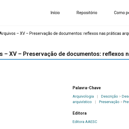
Início
Repositório
Como pe
Arquivos – XV – Preservação de documentos: reflexos nas práticas arqu
s – XV – Preservação de documentos: reflexos na
Palavra-Chave
Arquivologia
|
Descrição
>
Desc
arquivístico
|
Preservação
>
Pre
Editora
Editora AAESC