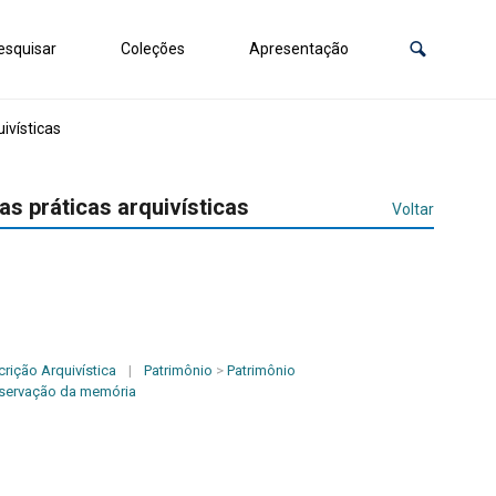
squisar
Coleções
Apresentação
ivísticas
s práticas arquivísticas
Voltar
rição Arquivística
|
Patrimônio
>
Patrimônio
servação da memória