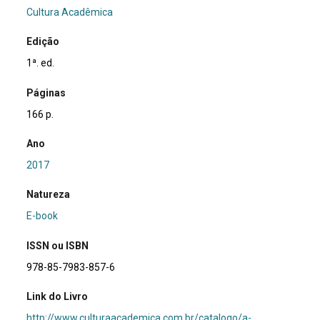
Cultura Acadêmica
Edição
1ª. ed.
Páginas
166 p.
Ano
2017
Natureza
E-book
ISSN ou ISBN
978-85-7983-857-6
Link do Livro
http://www.culturaacademica.com.br/catalogo/a-