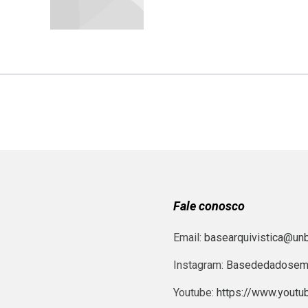
Fale conosco
Email:
basearquivistica@unb
Instagram:
Basededadosema
Youtube:
https://www.yout