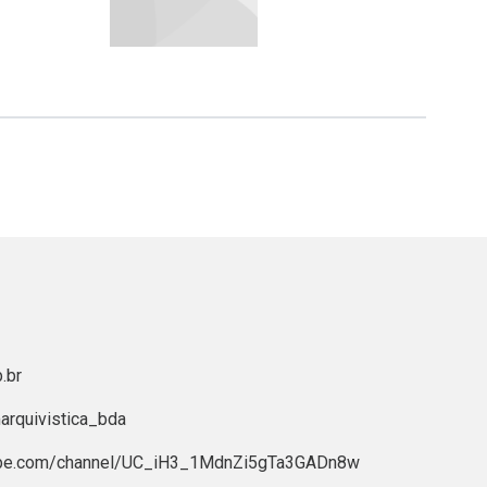
.br
rquivistica_bda
ube.com/channel/UC_iH3_1MdnZi5gTa3GADn8w