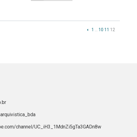
1
…
10
11
12
.br
rquivistica_bda
ube.com/channel/UC_iH3_1MdnZi5gTa3GADn8w