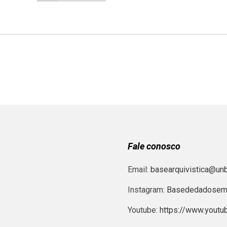
Fale conosco
Email:
basearquivistica@unb
Instagram:
Basededadosema
Youtube:
https://www.yout