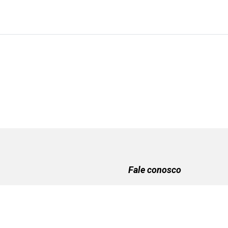
lo
Fale conosco
Email:
basearquivistica@unb
Instagram:
Basededadosema