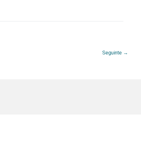
Seguinte
→
.br
rquivistica_bda