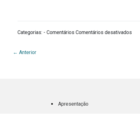
em
Categorias: - Comentários
Comentários desativados
Títu
←
Anterior
Apresentação
BDA Na Mídia
Equipe