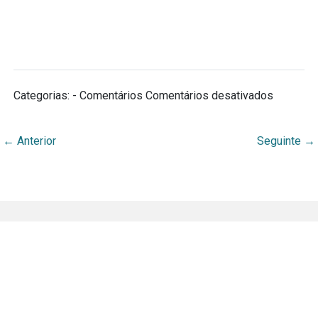
em
Categorias: - Comentários
Comentários desativados
Definiçã
←
Anterior
Seguinte
→
Apresentação
BDA Na Mídia
Equipe