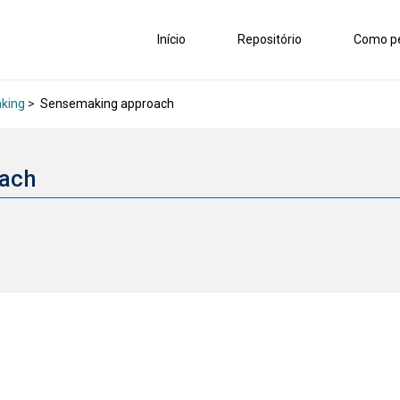
Início
Repositório
Como pe
king
>
Sensemaking approach
oach