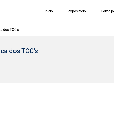
Início
Repositório
Como pe
ca dos TCC’s
ica dos TCC’s