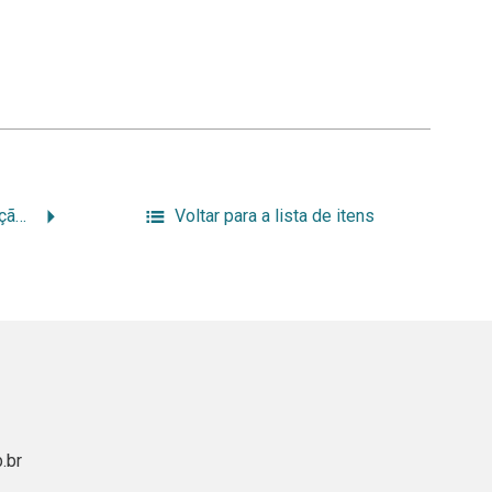
Diretrizes para implantação e uso da base mnemosine da Universidade Federal do Rio de Janeiro (UFRJ)
Voltar para a lista de itens
.br