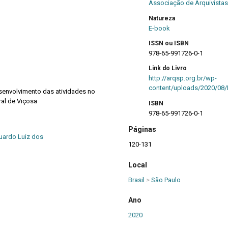
Associação de Arquivistas
Natureza
E-book
ISSN ou ISBN
978-65-991726-0-1
Link do Livro
http://arqsp.org.br/wp-
content/uploads/2020/08/L
senvolvimento das atividades no
ral de Viçosa
ISBN
978-65-991726-0-1
Páginas
ardo Luiz dos
120-131
Local
Brasil
>
São Paulo
Ano
2020