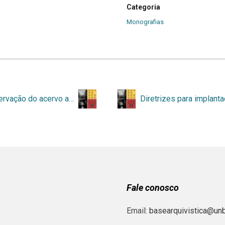
Categoria
Monografias
A preservação do acervo arquivístico na Universidade Federal de Juiz de Fora
Fale conosco
Email:
basearquivistica@unb